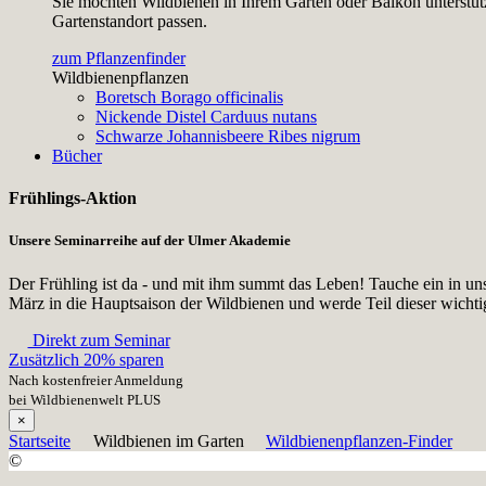
Sie möchten Wildbienen in Ihrem Garten oder Balkon unterstütz
Gartenstandort passen.
zum Pflanzenfinder
Wildbienenpflanzen
Boretsch
Borago officinalis
Nickende Distel
Carduus nutans
Schwarze Johannisbeere
Ribes nigrum
Bücher
Frühlings-Aktion
Unsere Seminarreihe auf der Ulmer Akademie
Der Frühling ist da - und mit ihm summt das Leben! Tauche ein in un
März in die Hauptsaison der Wildbienen und werde Teil dieser wicht
Direkt zum Seminar
Zusätzlich 20% sparen
Nach kostenfreier Anmeldung
bei Wildbienenwelt PLUS
×
Startseite
Wildbienen im Garten
Wildbienenpflanzen-Finder
©