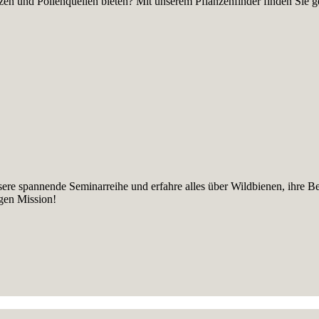
en und Pollenquellen bieten? Mit unserem Pflanzenfinder finden Sie gez
sere spannende Seminarreihe und erfahre alles über Wildbienen, ihre B
igen Mission!