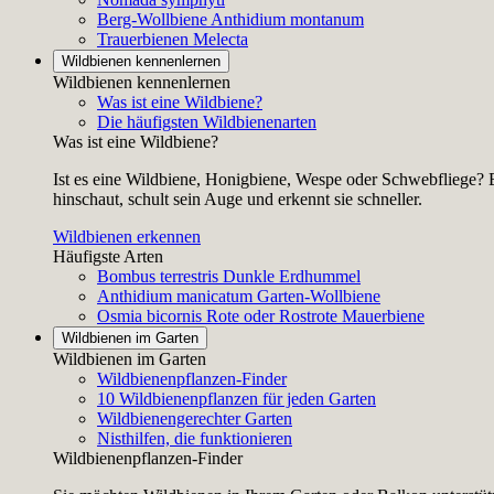
Berg-Wollbiene
Anthidium montanum
Trauerbienen
Melecta
Wildbienen kennenlernen
Wildbienen kennenlernen
Was ist eine Wildbiene?
Die häufigsten Wildbienenarten
Was ist eine Wildbiene?
Ist es eine Wildbiene, Honigbiene, Wespe oder Schwebfliege? E
hinschaut, schult sein Auge und erkennt sie schneller.
Wildbienen erkennen
Häufigste Arten
Bombus terrestris
Dunkle Erdhummel
Anthidium manicatum
Garten-Wollbiene
Osmia bicornis
Rote oder Rostrote Mauerbiene
Wildbienen im Garten
Wildbienen im Garten
Wildbienenpflanzen-Finder
10 Wildbienenpflanzen für jeden Garten
Wildbienengerechter Garten
Nisthilfen, die funktionieren
Wildbienenpflanzen-Finder