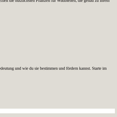
ielt die nützlichsten Pflanzen für Wildbienen, die genau zu Ihrem
edeutung und wie du sie bestimmen und fördern kannst. Starte im