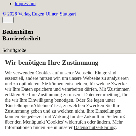
Impressum
© 2026 Verlag Eugen Ulmer, Stuttgart
Bedienhilfen
Barrierefreiheit
Schriftgröße
Normal
Zurücksetzen
Kontrast
Wir verwenden Cookies auf unserer Webseite. Einige sind
essenziell, andere nutzen wir, um unsere Webseite zu analysieren
Normal
Hoch
Normal
und zu optimieren. Sie können entscheiden, für welche Zwecke
wir Ihre Daten speichern und verarbeiten dürfen. Mit 'Zustimmen'
Menü sichtbar
erklären Sie Ihre Zustimmung zu unserer Datenverarbeitung, für
die wir Ihre Einwilligung benötigen. Oder Sie legen unter
Ja
Nein
Ja
'Einstellungen/Ablehnen' fest, zu welchen Zwecken Sie Ihre
Zustimmung geben und zu welchen nicht. Ihre Einstellungen
Über den ersten Skip-Link der Seite „Barrierefreiheits-
können Sie jederzeit mit Wirkung für die Zukunft im Seitenfuß
Einstellungen“ können Sie das Menü jederzeit wieder einblenden.
über den Menüpunkt 'Cookies' widerrufen oder ändern. Mehr
Informationen finden Sie in unserer
Datenschutzerklärung
.
Einstellungen