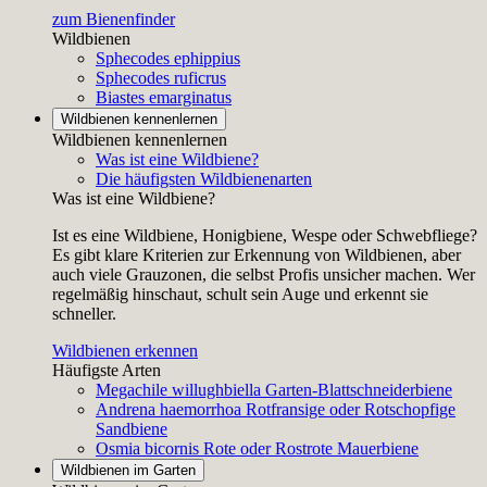
zum Bienenfinder
Wildbienen
Sphecodes ephippius
Sphecodes ruficrus
Biastes emarginatus
Wildbienen kennenlernen
Wildbienen kennenlernen
Was ist eine Wildbiene?
Die häufigsten Wildbienenarten
Was ist eine Wildbiene?
Ist es eine Wildbiene, Honigbiene, Wespe oder Schwebfliege?
Es gibt klare Kriterien zur Erkennung von Wildbienen, aber
auch viele Grauzonen, die selbst Profis unsicher machen. Wer
regelmäßig hinschaut, schult sein Auge und erkennt sie
schneller.
Wildbienen erkennen
Häufigste Arten
Megachile willughbiella
Garten-Blattschneiderbiene
Andrena haemorrhoa
Rotfransige oder Rotschopfige
Sandbiene
Osmia bicornis
Rote oder Rostrote Mauerbiene
Wildbienen im Garten