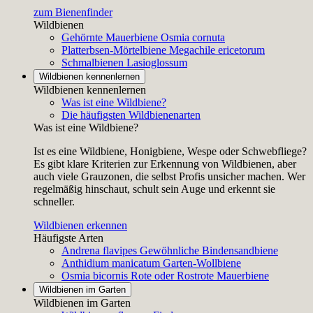
zum Bienenfinder
Wildbienen
Gehörnte Mauerbiene
Osmia cornuta
Platterbsen-Mörtelbiene
Megachile ericetorum
Schmalbienen
Lasioglossum
Wildbienen kennenlernen
Wildbienen kennenlernen
Was ist eine Wildbiene?
Die häufigsten Wildbienenarten
Was ist eine Wildbiene?
Ist es eine Wildbiene, Honigbiene, Wespe oder Schwebfliege?
Es gibt klare Kriterien zur Erkennung von Wildbienen, aber
auch viele Grauzonen, die selbst Profis unsicher machen. Wer
regelmäßig hinschaut, schult sein Auge und erkennt sie
schneller.
Wildbienen erkennen
Häufigste Arten
Andrena flavipes
Gewöhnliche Bindensandbiene
Anthidium manicatum
Garten-Wollbiene
Osmia bicornis
Rote oder Rostrote Mauerbiene
Wildbienen im Garten
Wildbienen im Garten