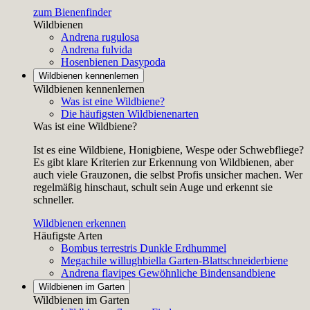
zum Bienenfinder
Wildbienen
Andrena rugulosa
Andrena fulvida
Hosenbienen
Dasypoda
Wildbienen kennenlernen
Wildbienen kennenlernen
Was ist eine Wildbiene?
Die häufigsten Wildbienenarten
Was ist eine Wildbiene?
Ist es eine Wildbiene, Honigbiene, Wespe oder Schwebfliege?
Es gibt klare Kriterien zur Erkennung von Wildbienen, aber
auch viele Grauzonen, die selbst Profis unsicher machen. Wer
regelmäßig hinschaut, schult sein Auge und erkennt sie
schneller.
Wildbienen erkennen
Häufigste Arten
Bombus terrestris
Dunkle Erdhummel
Megachile willughbiella
Garten-Blattschneiderbiene
Andrena flavipes
Gewöhnliche Bindensandbiene
Wildbienen im Garten
Wildbienen im Garten