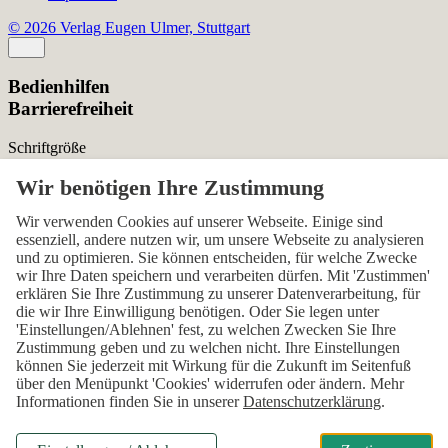
© 2026 Verlag Eugen Ulmer, Stuttgart
Bedienhilfen
Barrierefreiheit
Schriftgröße
Normal
Zurücksetzen
Kontrast
Wir verwenden Cookies auf unserer Webseite. Einige sind
essenziell, andere nutzen wir, um unsere Webseite zu analysieren
Normal
Hoch
Normal
und zu optimieren. Sie können entscheiden, für welche Zwecke
wir Ihre Daten speichern und verarbeiten dürfen. Mit 'Zustimmen'
Menü sichtbar
erklären Sie Ihre Zustimmung zu unserer Datenverarbeitung, für
die wir Ihre Einwilligung benötigen. Oder Sie legen unter
Ja
Nein
Ja
'Einstellungen/Ablehnen' fest, zu welchen Zwecken Sie Ihre
Zustimmung geben und zu welchen nicht. Ihre Einstellungen
Über den ersten Skip-Link der Seite „Barrierefreiheits-
können Sie jederzeit mit Wirkung für die Zukunft im Seitenfuß
Einstellungen“ können Sie das Menü jederzeit wieder einblenden.
über den Menüpunkt 'Cookies' widerrufen oder ändern. Mehr
Informationen finden Sie in unserer
Datenschutzerklärung
.
Einstellungen