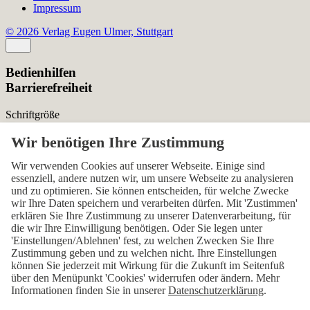
Impressum
© 2026 Verlag Eugen Ulmer, Stuttgart
Bedienhilfen
Barrierefreiheit
Schriftgröße
Normal
Zurücksetzen
Kontrast
Wir verwenden Cookies auf unserer Webseite. Einige sind
essenziell, andere nutzen wir, um unsere Webseite zu analysieren
Normal
Hoch
Normal
und zu optimieren. Sie können entscheiden, für welche Zwecke
wir Ihre Daten speichern und verarbeiten dürfen. Mit 'Zustimmen'
Menü sichtbar
erklären Sie Ihre Zustimmung zu unserer Datenverarbeitung, für
die wir Ihre Einwilligung benötigen. Oder Sie legen unter
Ja
Nein
Ja
'Einstellungen/Ablehnen' fest, zu welchen Zwecken Sie Ihre
Zustimmung geben und zu welchen nicht. Ihre Einstellungen
Über den ersten Skip-Link der Seite „Barrierefreiheits-
können Sie jederzeit mit Wirkung für die Zukunft im Seitenfuß
Einstellungen“ können Sie das Menü jederzeit wieder einblenden.
über den Menüpunkt 'Cookies' widerrufen oder ändern. Mehr
Informationen finden Sie in unserer
Datenschutzerklärung
.
Einstellungen