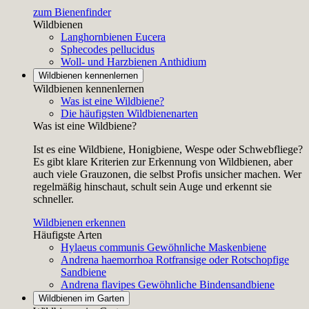
zum Bienenfinder
Wildbienen
Langhornbienen
Eucera
Sphecodes pellucidus
Woll- und Harzbienen
Anthidium
Wildbienen kennenlernen
Wildbienen kennenlernen
Was ist eine Wildbiene?
Die häufigsten Wildbienenarten
Was ist eine Wildbiene?
Ist es eine Wildbiene, Honigbiene, Wespe oder Schwebfliege?
Es gibt klare Kriterien zur Erkennung von Wildbienen, aber
auch viele Grauzonen, die selbst Profis unsicher machen. Wer
regelmäßig hinschaut, schult sein Auge und erkennt sie
schneller.
Wildbienen erkennen
Häufigste Arten
Hylaeus communis
Gewöhnliche Maskenbiene
Andrena haemorrhoa
Rotfransige oder Rotschopfige
Sandbiene
Andrena flavipes
Gewöhnliche Bindensandbiene
Wildbienen im Garten