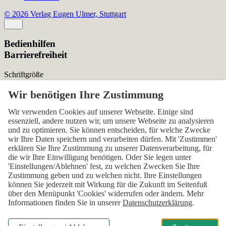
© 2026 Verlag Eugen Ulmer, Stuttgart
Bedienhilfen
Barrierefreiheit
Schriftgröße
Normal
Zurücksetzen
Kontrast
Wir verwenden Cookies auf unserer Webseite. Einige sind
essenziell, andere nutzen wir, um unsere Webseite zu analysieren
Normal
Hoch
Normal
und zu optimieren. Sie können entscheiden, für welche Zwecke
wir Ihre Daten speichern und verarbeiten dürfen. Mit 'Zustimmen'
Menü sichtbar
erklären Sie Ihre Zustimmung zu unserer Datenverarbeitung, für
die wir Ihre Einwilligung benötigen. Oder Sie legen unter
Ja
Nein
Ja
'Einstellungen/Ablehnen' fest, zu welchen Zwecken Sie Ihre
Zustimmung geben und zu welchen nicht. Ihre Einstellungen
Über den ersten Skip-Link der Seite „Barrierefreiheits-
können Sie jederzeit mit Wirkung für die Zukunft im Seitenfuß
Einstellungen“ können Sie das Menü jederzeit wieder einblenden.
über den Menüpunkt 'Cookies' widerrufen oder ändern. Mehr
Informationen finden Sie in unserer
Datenschutzerklärung
.
Einstellungen