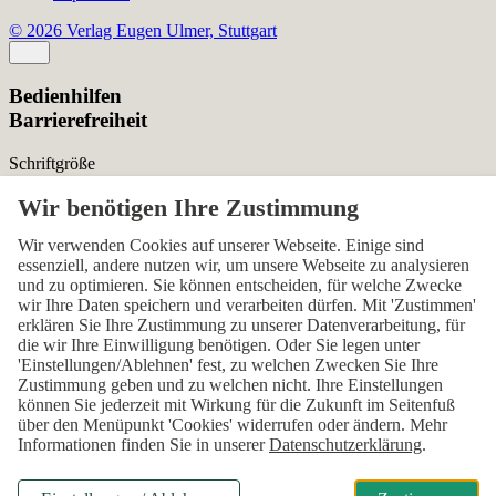
© 2026 Verlag Eugen Ulmer, Stuttgart
Bedienhilfen
Barrierefreiheit
Schriftgröße
Normal
Zurücksetzen
Kontrast
Wir verwenden Cookies auf unserer Webseite. Einige sind
essenziell, andere nutzen wir, um unsere Webseite zu analysieren
Normal
Hoch
Normal
und zu optimieren. Sie können entscheiden, für welche Zwecke
wir Ihre Daten speichern und verarbeiten dürfen. Mit 'Zustimmen'
Menü sichtbar
erklären Sie Ihre Zustimmung zu unserer Datenverarbeitung, für
die wir Ihre Einwilligung benötigen. Oder Sie legen unter
Ja
Nein
Ja
'Einstellungen/Ablehnen' fest, zu welchen Zwecken Sie Ihre
Zustimmung geben und zu welchen nicht. Ihre Einstellungen
Über den ersten Skip-Link der Seite „Barrierefreiheits-
können Sie jederzeit mit Wirkung für die Zukunft im Seitenfuß
Einstellungen“ können Sie das Menü jederzeit wieder einblenden.
über den Menüpunkt 'Cookies' widerrufen oder ändern. Mehr
Informationen finden Sie in unserer
Datenschutzerklärung
.
Einstellungen