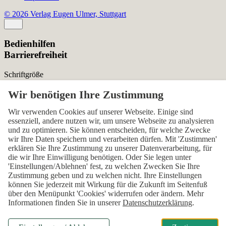
© 2026 Verlag Eugen Ulmer, Stuttgart
Bedienhilfen
Barrierefreiheit
Schriftgröße
Normal
Zurücksetzen
Kontrast
Wir verwenden Cookies auf unserer Webseite. Einige sind
essenziell, andere nutzen wir, um unsere Webseite zu analysieren
Normal
Hoch
Normal
und zu optimieren. Sie können entscheiden, für welche Zwecke
wir Ihre Daten speichern und verarbeiten dürfen. Mit 'Zustimmen'
Menü sichtbar
erklären Sie Ihre Zustimmung zu unserer Datenverarbeitung, für
die wir Ihre Einwilligung benötigen. Oder Sie legen unter
Ja
Nein
Ja
'Einstellungen/Ablehnen' fest, zu welchen Zwecken Sie Ihre
Zustimmung geben und zu welchen nicht. Ihre Einstellungen
Über den ersten Skip-Link der Seite „Barrierefreiheits-
können Sie jederzeit mit Wirkung für die Zukunft im Seitenfuß
Einstellungen“ können Sie das Menü jederzeit wieder einblenden.
über den Menüpunkt 'Cookies' widerrufen oder ändern. Mehr
Informationen finden Sie in unserer
Datenschutzerklärung
.
Einstellungen