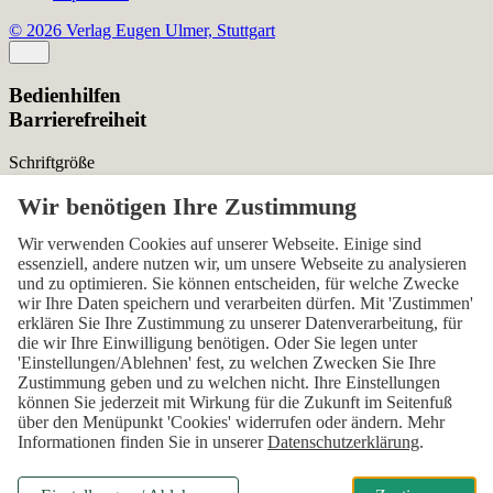
© 2026 Verlag Eugen Ulmer, Stuttgart
Bedienhilfen
Barrierefreiheit
Schriftgröße
Normal
Zurücksetzen
Kontrast
Wir verwenden Cookies auf unserer Webseite. Einige sind
essenziell, andere nutzen wir, um unsere Webseite zu analysieren
Normal
Hoch
Normal
und zu optimieren. Sie können entscheiden, für welche Zwecke
wir Ihre Daten speichern und verarbeiten dürfen. Mit 'Zustimmen'
Menü sichtbar
erklären Sie Ihre Zustimmung zu unserer Datenverarbeitung, für
die wir Ihre Einwilligung benötigen. Oder Sie legen unter
Ja
Nein
Ja
'Einstellungen/Ablehnen' fest, zu welchen Zwecken Sie Ihre
Zustimmung geben und zu welchen nicht. Ihre Einstellungen
Über den ersten Skip-Link der Seite „Barrierefreiheits-
können Sie jederzeit mit Wirkung für die Zukunft im Seitenfuß
Einstellungen“ können Sie das Menü jederzeit wieder einblenden.
über den Menüpunkt 'Cookies' widerrufen oder ändern. Mehr
Informationen finden Sie in unserer
Datenschutzerklärung
.
Einstellungen