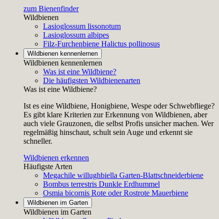
zum Bienenfinder
Wildbienen
Lasioglossum lissonotum
Lasioglossum albipes
Filz-Furchenbiene
Halictus pollinosus
Wildbienen kennenlernen
Wildbienen kennenlernen
Was ist eine Wildbiene?
Die häufigsten Wildbienenarten
Was ist eine Wildbiene?
Ist es eine Wildbiene, Honigbiene, Wespe oder Schwebfliege?
Es gibt klare Kriterien zur Erkennung von Wildbienen, aber
auch viele Grauzonen, die selbst Profis unsicher machen. Wer
regelmäßig hinschaut, schult sein Auge und erkennt sie
schneller.
Wildbienen erkennen
Häufigste Arten
Megachile willughbiella
Garten-Blattschneiderbiene
Bombus terrestris
Dunkle Erdhummel
Osmia bicornis
Rote oder Rostrote Mauerbiene
Wildbienen im Garten
Wildbienen im Garten