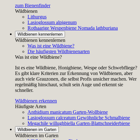
zum Bienenfinder
Wildbienen
Lithurgus
Lasioglossum alpigenum
Rothaarige Wespenbiene
Nomada lathburiana
Wildbienen kennenlernen
Wildbienen kennenlernen
Was ist eine Wildbiene?
Die häufigsten Wildbienenarten
Was ist eine Wildbiene?
Ist es eine Wildbiene, Honigbiene, Wespe oder Schwebfliege?
Es gibt klare Kriterien zur Erkennung von Wildbienen, aber
auch viele Grauzonen, die selbst Profis unsicher machen. Wer
regelmäßig hinschaut, schult sein Auge und erkennt sie
schneller.
Wildbienen erkennen
Häufigste Arten
Anthidium manicatum
Garten-Wollbiene
Lasioglossum calceatum
Gewöhnliche Schmalbiene
Megachile willughbiella
Garten-Blattschneiderbiene
Wildbienen im Garten
Wildbienen im Garten