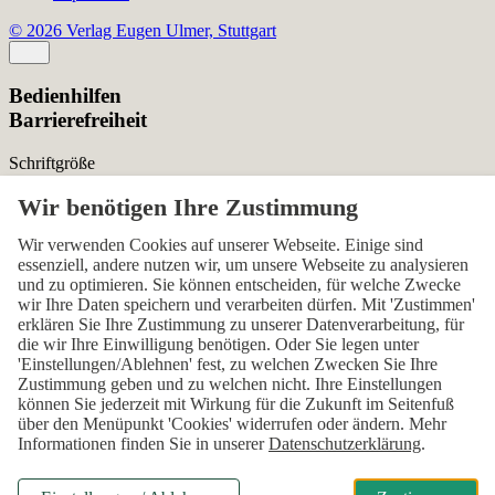
© 2026 Verlag Eugen Ulmer, Stuttgart
Bedienhilfen
Barrierefreiheit
Schriftgröße
Normal
Zurücksetzen
Kontrast
Wir verwenden Cookies auf unserer Webseite. Einige sind
essenziell, andere nutzen wir, um unsere Webseite zu analysieren
Normal
Hoch
Normal
und zu optimieren. Sie können entscheiden, für welche Zwecke
wir Ihre Daten speichern und verarbeiten dürfen. Mit 'Zustimmen'
Menü sichtbar
erklären Sie Ihre Zustimmung zu unserer Datenverarbeitung, für
die wir Ihre Einwilligung benötigen. Oder Sie legen unter
Ja
Nein
Ja
'Einstellungen/Ablehnen' fest, zu welchen Zwecken Sie Ihre
Zustimmung geben und zu welchen nicht. Ihre Einstellungen
Über den ersten Skip-Link der Seite „Barrierefreiheits-
können Sie jederzeit mit Wirkung für die Zukunft im Seitenfuß
Einstellungen“ können Sie das Menü jederzeit wieder einblenden.
über den Menüpunkt 'Cookies' widerrufen oder ändern. Mehr
Informationen finden Sie in unserer
Datenschutzerklärung
.
Einstellungen