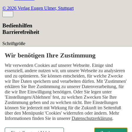
© 2026 Verlag Eugen Ulmer, Stuttgart
Bedienhilfen
Barrierefreiheit
Schriftgröße
Normal
Zurücksetzen
Kontrast
Wir verwenden Cookies auf unserer Webseite. Einige sind
essenziell, andere nutzen wir, um unsere Webseite zu analysieren
Normal
Hoch
Normal
und zu optimieren. Sie können entscheiden, für welche Zwecke
wir Ihre Daten speichern und verarbeiten dürfen. Mit 'Zustimmen'
Menü sichtbar
erklären Sie Ihre Zustimmung zu unserer Datenverarbeitung, für
die wir Ihre Einwilligung benötigen. Oder Sie legen unter
Ja
Nein
Ja
'Einstellungen/Ablehnen' fest, zu welchen Zwecken Sie Ihre
Zustimmung geben und zu welchen nicht. Ihre Einstellungen
Über den ersten Skip-Link der Seite „Barrierefreiheits-
können Sie jederzeit mit Wirkung für die Zukunft im Seitenfuß
Einstellungen“ können Sie das Menü jederzeit wieder einblenden.
über den Menüpunkt 'Cookies' widerrufen oder ändern. Mehr
Informationen finden Sie in unserer
Datenschutzerklärung
.
Einstellungen