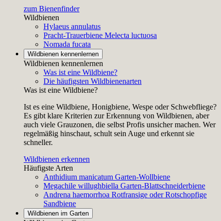
zum Bienenfinder
Wildbienen
Hylaeus annulatus
Pracht-Trauerbiene
Melecta luctuosa
Nomada fucata
Wildbienen kennenlernen
Wildbienen kennenlernen
Was ist eine Wildbiene?
Die häufigsten Wildbienenarten
Was ist eine Wildbiene?
Ist es eine Wildbiene, Honigbiene, Wespe oder Schwebfliege?
Es gibt klare Kriterien zur Erkennung von Wildbienen, aber
auch viele Grauzonen, die selbst Profis unsicher machen. Wer
regelmäßig hinschaut, schult sein Auge und erkennt sie
schneller.
Wildbienen erkennen
Häufigste Arten
Anthidium manicatum
Garten-Wollbiene
Megachile willughbiella
Garten-Blattschneiderbiene
Andrena haemorrhoa
Rotfransige oder Rotschopfige
Sandbiene
Wildbienen im Garten