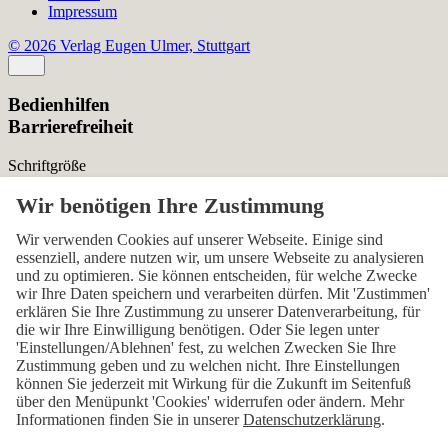
Impressum
© 2026 Verlag Eugen Ulmer, Stuttgart
Bedienhilfen
Barrierefreiheit
Schriftgröße
Normal
Zurücksetzen
Kontrast
Wir verwenden Cookies auf unserer Webseite. Einige sind
essenziell, andere nutzen wir, um unsere Webseite zu analysieren
Normal
Hoch
Normal
und zu optimieren. Sie können entscheiden, für welche Zwecke
wir Ihre Daten speichern und verarbeiten dürfen. Mit 'Zustimmen'
Menü sichtbar
erklären Sie Ihre Zustimmung zu unserer Datenverarbeitung, für
die wir Ihre Einwilligung benötigen. Oder Sie legen unter
Ja
Nein
Ja
'Einstellungen/Ablehnen' fest, zu welchen Zwecken Sie Ihre
Zustimmung geben und zu welchen nicht. Ihre Einstellungen
Über den ersten Skip-Link der Seite „Barrierefreiheits-
können Sie jederzeit mit Wirkung für die Zukunft im Seitenfuß
Einstellungen“ können Sie das Menü jederzeit wieder einblenden.
über den Menüpunkt 'Cookies' widerrufen oder ändern. Mehr
Informationen finden Sie in unserer
Datenschutzerklärung
.
Einstellungen