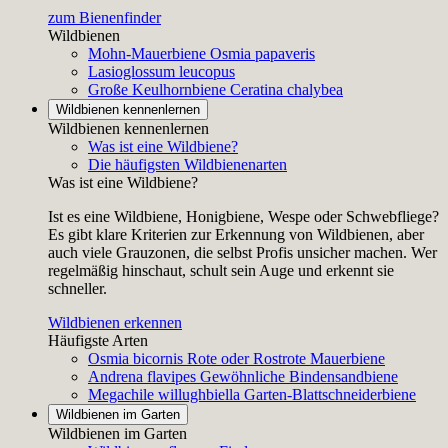
zum Bienenfinder
Wildbienen
Mohn-Mauerbiene
Osmia papaveris
Lasioglossum leucopus
Große Keulhornbiene
Ceratina chalybea
Wildbienen kennenlernen
Wildbienen kennenlernen
Was ist eine Wildbiene?
Die häufigsten Wildbienenarten
Was ist eine Wildbiene?
Ist es eine Wildbiene, Honigbiene, Wespe oder Schwebfliege?
Es gibt klare Kriterien zur Erkennung von Wildbienen, aber
auch viele Grauzonen, die selbst Profis unsicher machen. Wer
regelmäßig hinschaut, schult sein Auge und erkennt sie
schneller.
Wildbienen erkennen
Häufigste Arten
Osmia bicornis
Rote oder Rostrote Mauerbiene
Andrena flavipes
Gewöhnliche Bindensandbiene
Megachile willughbiella
Garten-Blattschneiderbiene
Wildbienen im Garten
Wildbienen im Garten