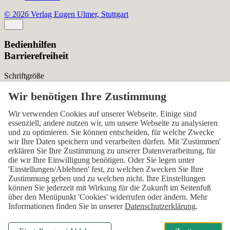
© 2026 Verlag Eugen Ulmer, Stuttgart
Bedienhilfen
Barrierefreiheit
Schriftgröße
Normal
Zurücksetzen
Kontrast
Wir verwenden Cookies auf unserer Webseite. Einige sind
essenziell, andere nutzen wir, um unsere Webseite zu analysieren
Normal
Hoch
Normal
und zu optimieren. Sie können entscheiden, für welche Zwecke
wir Ihre Daten speichern und verarbeiten dürfen. Mit 'Zustimmen'
Menü sichtbar
erklären Sie Ihre Zustimmung zu unserer Datenverarbeitung, für
die wir Ihre Einwilligung benötigen. Oder Sie legen unter
Ja
Nein
Ja
'Einstellungen/Ablehnen' fest, zu welchen Zwecken Sie Ihre
Zustimmung geben und zu welchen nicht. Ihre Einstellungen
Über den ersten Skip-Link der Seite „Barrierefreiheits-
können Sie jederzeit mit Wirkung für die Zukunft im Seitenfuß
Einstellungen“ können Sie das Menü jederzeit wieder einblenden.
über den Menüpunkt 'Cookies' widerrufen oder ändern. Mehr
Informationen finden Sie in unserer
Datenschutzerklärung
.
Einstellungen