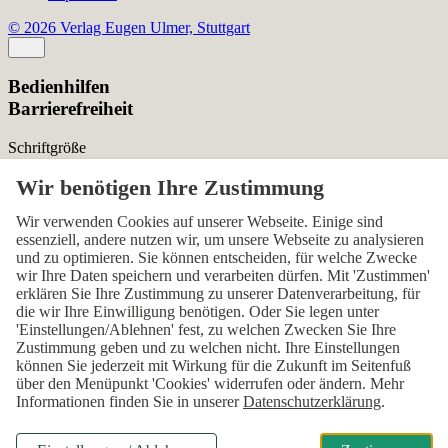
© 2026 Verlag Eugen Ulmer, Stuttgart
Bedienhilfen
Barrierefreiheit
Schriftgröße
Normal
Zurücksetzen
Kontrast
Wir verwenden Cookies auf unserer Webseite. Einige sind
essenziell, andere nutzen wir, um unsere Webseite zu analysieren
Normal
Hoch
Normal
und zu optimieren. Sie können entscheiden, für welche Zwecke
wir Ihre Daten speichern und verarbeiten dürfen. Mit 'Zustimmen'
Menü sichtbar
erklären Sie Ihre Zustimmung zu unserer Datenverarbeitung, für
die wir Ihre Einwilligung benötigen. Oder Sie legen unter
Ja
Nein
Ja
'Einstellungen/Ablehnen' fest, zu welchen Zwecken Sie Ihre
Zustimmung geben und zu welchen nicht. Ihre Einstellungen
Über den ersten Skip-Link der Seite „Barrierefreiheits-
können Sie jederzeit mit Wirkung für die Zukunft im Seitenfuß
Einstellungen“ können Sie das Menü jederzeit wieder einblenden.
über den Menüpunkt 'Cookies' widerrufen oder ändern. Mehr
Informationen finden Sie in unserer
Datenschutzerklärung
.
Einstellungen