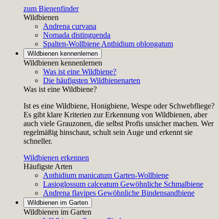
zum Bienenfinder
Wildbienen
Andrena curvana
Nomada distinguenda
Spalten-Wollbiene
Anthidium oblongatum
Wildbienen kennenlernen
Wildbienen kennenlernen
Was ist eine Wildbiene?
Die häufigsten Wildbienenarten
Was ist eine Wildbiene?
Ist es eine Wildbiene, Honigbiene, Wespe oder Schwebfliege?
Es gibt klare Kriterien zur Erkennung von Wildbienen, aber
auch viele Grauzonen, die selbst Profis unsicher machen. Wer
regelmäßig hinschaut, schult sein Auge und erkennt sie
schneller.
Wildbienen erkennen
Häufigste Arten
Anthidium manicatum
Garten-Wollbiene
Lasioglossum calceatum
Gewöhnliche Schmalbiene
Andrena flavipes
Gewöhnliche Bindensandbiene
Wildbienen im Garten
Wildbienen im Garten