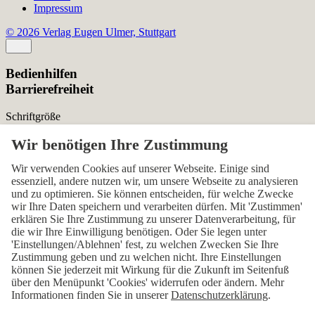
Impressum
© 2026 Verlag Eugen Ulmer, Stuttgart
Bedienhilfen
Barrierefreiheit
Schriftgröße
Normal
Zurücksetzen
Kontrast
Wir verwenden Cookies auf unserer Webseite. Einige sind
essenziell, andere nutzen wir, um unsere Webseite zu analysieren
Normal
Hoch
Normal
und zu optimieren. Sie können entscheiden, für welche Zwecke
wir Ihre Daten speichern und verarbeiten dürfen. Mit 'Zustimmen'
Menü sichtbar
erklären Sie Ihre Zustimmung zu unserer Datenverarbeitung, für
die wir Ihre Einwilligung benötigen. Oder Sie legen unter
Ja
Nein
Ja
'Einstellungen/Ablehnen' fest, zu welchen Zwecken Sie Ihre
Zustimmung geben und zu welchen nicht. Ihre Einstellungen
Über den ersten Skip-Link der Seite „Barrierefreiheits-
können Sie jederzeit mit Wirkung für die Zukunft im Seitenfuß
Einstellungen“ können Sie das Menü jederzeit wieder einblenden.
über den Menüpunkt 'Cookies' widerrufen oder ändern. Mehr
Informationen finden Sie in unserer
Datenschutzerklärung
.
Einstellungen