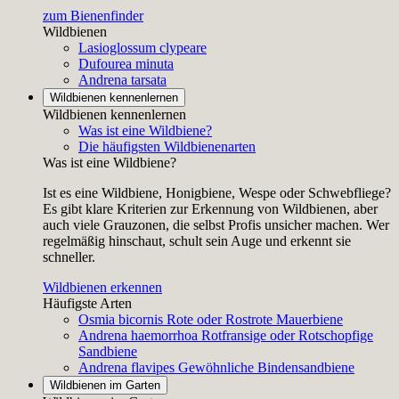
zum Bienenfinder
Wildbienen
Lasioglossum clypeare
Dufourea minuta
Andrena tarsata
Wildbienen kennenlernen
Wildbienen kennenlernen
Was ist eine Wildbiene?
Die häufigsten Wildbienenarten
Was ist eine Wildbiene?
Ist es eine Wildbiene, Honigbiene, Wespe oder Schwebfliege?
Es gibt klare Kriterien zur Erkennung von Wildbienen, aber
auch viele Grauzonen, die selbst Profis unsicher machen. Wer
regelmäßig hinschaut, schult sein Auge und erkennt sie
schneller.
Wildbienen erkennen
Häufigste Arten
Osmia bicornis
Rote oder Rostrote Mauerbiene
Andrena haemorrhoa
Rotfransige oder Rotschopfige
Sandbiene
Andrena flavipes
Gewöhnliche Bindensandbiene
Wildbienen im Garten