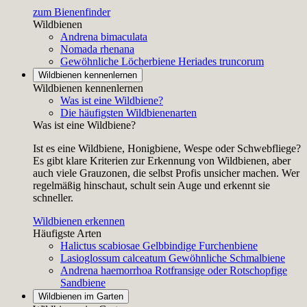
zum Bienenfinder
Wildbienen
Andrena bimaculata
Nomada rhenana
Gewöhnliche Löcherbiene
Heriades truncorum
Wildbienen kennenlernen
Wildbienen kennenlernen
Was ist eine Wildbiene?
Die häufigsten Wildbienenarten
Was ist eine Wildbiene?
Ist es eine Wildbiene, Honigbiene, Wespe oder Schwebfliege?
Es gibt klare Kriterien zur Erkennung von Wildbienen, aber
auch viele Grauzonen, die selbst Profis unsicher machen. Wer
regelmäßig hinschaut, schult sein Auge und erkennt sie
schneller.
Wildbienen erkennen
Häufigste Arten
Halictus scabiosae
Gelbbindige Furchenbiene
Lasioglossum calceatum
Gewöhnliche Schmalbiene
Andrena haemorrhoa
Rotfransige oder Rotschopfige
Sandbiene
Wildbienen im Garten