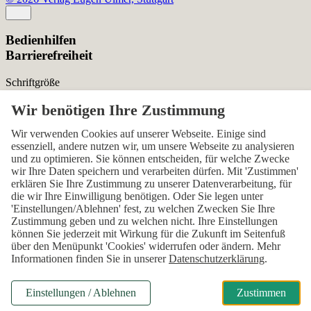
Bedienhilfen
Barrierefreiheit
Schriftgröße
Normal
Zurücksetzen
Kontrast
Wir verwenden Cookies auf unserer Webseite. Einige sind
essenziell, andere nutzen wir, um unsere Webseite zu analysieren
Normal
Hoch
Normal
und zu optimieren. Sie können entscheiden, für welche Zwecke
wir Ihre Daten speichern und verarbeiten dürfen. Mit 'Zustimmen'
Menü sichtbar
erklären Sie Ihre Zustimmung zu unserer Datenverarbeitung, für
die wir Ihre Einwilligung benötigen. Oder Sie legen unter
Ja
Nein
Ja
'Einstellungen/Ablehnen' fest, zu welchen Zwecken Sie Ihre
Zustimmung geben und zu welchen nicht. Ihre Einstellungen
Über den ersten Skip-Link der Seite „Barrierefreiheits-
können Sie jederzeit mit Wirkung für die Zukunft im Seitenfuß
Einstellungen“ können Sie das Menü jederzeit wieder einblenden.
über den Menüpunkt 'Cookies' widerrufen oder ändern. Mehr
Informationen finden Sie in unserer
Datenschutzerklärung
.
Einstellungen
Alles zurücksetzen
Einstellungen / Ablehnen
Zustimmen
Modal Abonnenten-Vorteile / Rabatt für Grüner Stellenmarkt