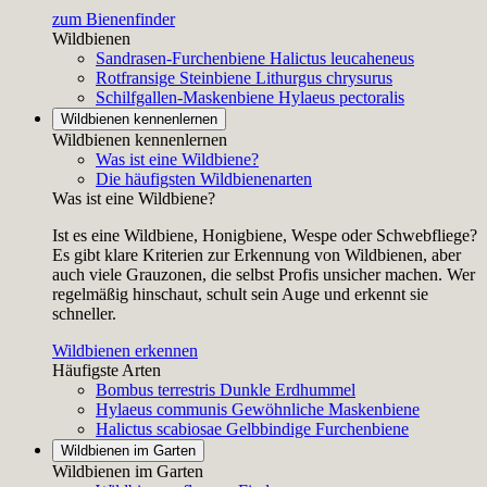
zum Bienenfinder
Wildbienen
Sandrasen-Furchenbiene
Halictus leucaheneus
Rotfransige Steinbiene
Lithurgus chrysurus
Schilfgallen-Maskenbiene
Hylaeus pectoralis
Wildbienen kennenlernen
Wildbienen kennenlernen
Was ist eine Wildbiene?
Die häufigsten Wildbienenarten
Was ist eine Wildbiene?
Ist es eine Wildbiene, Honigbiene, Wespe oder Schwebfliege?
Es gibt klare Kriterien zur Erkennung von Wildbienen, aber
auch viele Grauzonen, die selbst Profis unsicher machen. Wer
regelmäßig hinschaut, schult sein Auge und erkennt sie
schneller.
Wildbienen erkennen
Häufigste Arten
Bombus terrestris
Dunkle Erdhummel
Hylaeus communis
Gewöhnliche Maskenbiene
Halictus scabiosae
Gelbbindige Furchenbiene
Wildbienen im Garten
Wildbienen im Garten