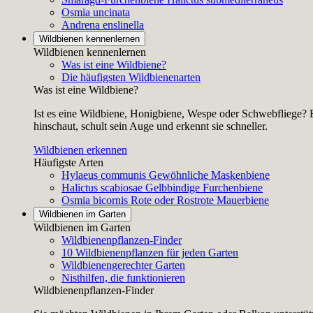
Osmia uncinata
Andrena enslinella
Wildbienen kennenlernen
Wildbienen kennenlernen
Was ist eine Wildbiene?
Die häufigsten Wildbienenarten
Was ist eine Wildbiene?
Ist es eine Wildbiene, Honigbiene, Wespe oder Schwebfliege? E
hinschaut, schult sein Auge und erkennt sie schneller.
Wildbienen erkennen
Häufigste Arten
Hylaeus communis
Gewöhnliche Maskenbiene
Halictus scabiosae
Gelbbindige Furchenbiene
Osmia bicornis
Rote oder Rostrote Mauerbiene
Wildbienen im Garten
Wildbienen im Garten
Wildbienenpflanzen-Finder
10 Wildbienenpflanzen für jeden Garten
Wildbienengerechter Garten
Nisthilfen, die funktionieren
Wildbienenpflanzen-Finder