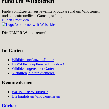
rund um Wildbienen
Finde von Experten ausgewählte Produkte rund um Wildbienen
und bienenfreundliche Gartengestaltung!
zu den Produkten
Die ULMER Wildbienenwelt
Im Garten
Wildbienenpflanzen-Finder
10 Wildbienenpflanzen für jeden Garten
Wildbienengerechter Garten
Nisthilfen, die funktionieren
Kennnenlernen
Was ist eine Wildbiene?
Die häufigsten Wildbienenarten
Bücher