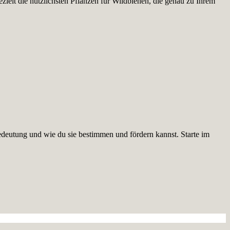
ielt die nützlichsten Pflanzen für Wildbienen, die genau zu Ihrem
edeutung und wie du sie bestimmen und fördern kannst. Starte im