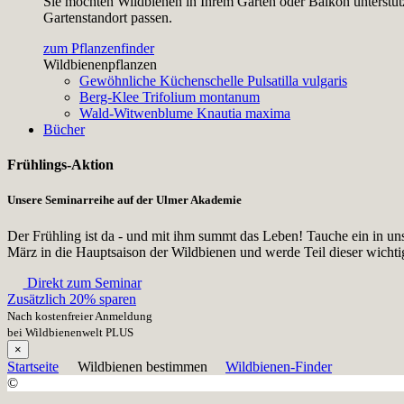
Sie möchten Wildbienen in Ihrem Garten oder Balkon unterstütz
Gartenstandort passen.
zum Pflanzenfinder
Wildbienenpflanzen
Gewöhnliche Küchenschelle
Pulsatilla vulgaris
Berg-Klee
Trifolium montanum
Wald-Witwenblume
Knautia maxima
Bücher
Frühlings-Aktion
Unsere Seminarreihe auf der Ulmer Akademie
Der Frühling ist da - und mit ihm summt das Leben! Tauche ein in un
März in die Hauptsaison der Wildbienen und werde Teil dieser wicht
Direkt zum Seminar
Zusätzlich 20% sparen
Nach kostenfreier Anmeldung
bei Wildbienenwelt PLUS
×
Startseite
Wildbienen bestimmen
Wildbienen-Finder
©