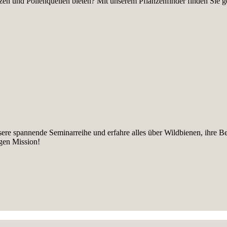
en und Pollenquellen bieten? Mit unserem Pflanzenfinder finden Sie gez
sere spannende Seminarreihe und erfahre alles über Wildbienen, ihre B
igen Mission!