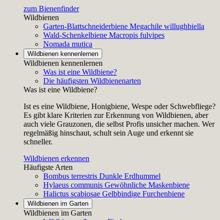
zum Bienenfinder
Wildbienen
Garten-Blattschneiderbiene
Megachile willughbiella
Wald-Schenkelbiene
Macropis fulvipes
Nomada mutica
Wildbienen kennenlernen
Wildbienen kennenlernen
Was ist eine Wildbiene?
Die häufigsten Wildbienenarten
Was ist eine Wildbiene?
Ist es eine Wildbiene, Honigbiene, Wespe oder Schwebfliege?
Es gibt klare Kriterien zur Erkennung von Wildbienen, aber
auch viele Grauzonen, die selbst Profis unsicher machen. Wer
regelmäßig hinschaut, schult sein Auge und erkennt sie
schneller.
Wildbienen erkennen
Häufigste Arten
Bombus terrestris
Dunkle Erdhummel
Hylaeus communis
Gewöhnliche Maskenbiene
Halictus scabiosae
Gelbbindige Furchenbiene
Wildbienen im Garten
Wildbienen im Garten