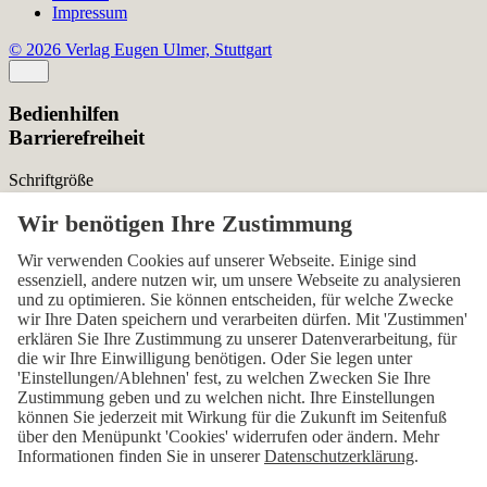
Impressum
© 2026 Verlag Eugen Ulmer, Stuttgart
Bedienhilfen
Barrierefreiheit
Schriftgröße
Normal
Zurücksetzen
Kontrast
Wir verwenden Cookies auf unserer Webseite. Einige sind
essenziell, andere nutzen wir, um unsere Webseite zu analysieren
Normal
Hoch
Normal
und zu optimieren. Sie können entscheiden, für welche Zwecke
wir Ihre Daten speichern und verarbeiten dürfen. Mit 'Zustimmen'
Menü sichtbar
erklären Sie Ihre Zustimmung zu unserer Datenverarbeitung, für
die wir Ihre Einwilligung benötigen. Oder Sie legen unter
Ja
Nein
Ja
'Einstellungen/Ablehnen' fest, zu welchen Zwecken Sie Ihre
Zustimmung geben und zu welchen nicht. Ihre Einstellungen
Über den ersten Skip-Link der Seite „Barrierefreiheits-
können Sie jederzeit mit Wirkung für die Zukunft im Seitenfuß
Einstellungen“ können Sie das Menü jederzeit wieder einblenden.
über den Menüpunkt 'Cookies' widerrufen oder ändern. Mehr
Informationen finden Sie in unserer
Datenschutzerklärung
.
Einstellungen