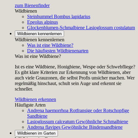
zum Bienenfinder
Wildbienen
Steinhummel
Bombus lapidarius
Epeolus alpinus
Glockenblumen-Schmalbiene
Lasioglossum costulatum
Wildbienen kennenlernen
Wildbienen kennenlernen
Was ist eine Wildbiene?
Die häufigsten Wildbienenarten
Was ist eine Wildbiene?
Ist es eine Wildbiene, Honigbiene, Wespe oder Schwebfliege?
Es gibt klare Kriterien zur Erkennung von Wildbienen, aber
auch viele Grauzonen, die selbst Profis unsicher machen. Wer
regelmäßig hinschaut, schult sein Auge und erkennt sie
schneller.
Wildbienen erkennen
Häufigste Arten
Andrena haemorrhoa
Rotfransige oder Rotschopfige
Sandbiene
Lasioglossum calceatum
Gewöhnliche Schmalbiene
Andrena flavipes
Gewöhnliche Bindensandbiene
Wildbienen im Garten