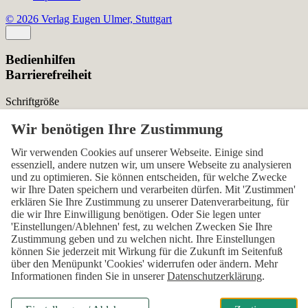
© 2026 Verlag Eugen Ulmer, Stuttgart
Bedienhilfen
Barrierefreiheit
Schriftgröße
Normal
Zurücksetzen
Kontrast
Wir verwenden Cookies auf unserer Webseite. Einige sind
essenziell, andere nutzen wir, um unsere Webseite zu analysieren
Normal
Hoch
Normal
und zu optimieren. Sie können entscheiden, für welche Zwecke
wir Ihre Daten speichern und verarbeiten dürfen. Mit 'Zustimmen'
Menü sichtbar
erklären Sie Ihre Zustimmung zu unserer Datenverarbeitung, für
die wir Ihre Einwilligung benötigen. Oder Sie legen unter
Ja
Nein
Ja
'Einstellungen/Ablehnen' fest, zu welchen Zwecken Sie Ihre
Zustimmung geben und zu welchen nicht. Ihre Einstellungen
Über den ersten Skip-Link der Seite „Barrierefreiheits-
können Sie jederzeit mit Wirkung für die Zukunft im Seitenfuß
Einstellungen“ können Sie das Menü jederzeit wieder einblenden.
über den Menüpunkt 'Cookies' widerrufen oder ändern. Mehr
Informationen finden Sie in unserer
Datenschutzerklärung
.
Einstellungen