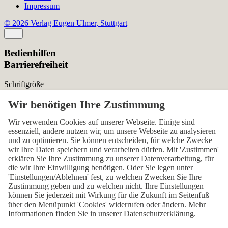
Impressum
© 2026 Verlag Eugen Ulmer, Stuttgart
Bedienhilfen
Barrierefreiheit
Schriftgröße
Normal
Zurücksetzen
Kontrast
Wir verwenden Cookies auf unserer Webseite. Einige sind
essenziell, andere nutzen wir, um unsere Webseite zu analysieren
Normal
Hoch
Normal
und zu optimieren. Sie können entscheiden, für welche Zwecke
wir Ihre Daten speichern und verarbeiten dürfen. Mit 'Zustimmen'
Menü sichtbar
erklären Sie Ihre Zustimmung zu unserer Datenverarbeitung, für
die wir Ihre Einwilligung benötigen. Oder Sie legen unter
Ja
Nein
Ja
'Einstellungen/Ablehnen' fest, zu welchen Zwecken Sie Ihre
Zustimmung geben und zu welchen nicht. Ihre Einstellungen
Über den ersten Skip-Link der Seite „Barrierefreiheits-
können Sie jederzeit mit Wirkung für die Zukunft im Seitenfuß
Einstellungen“ können Sie das Menü jederzeit wieder einblenden.
über den Menüpunkt 'Cookies' widerrufen oder ändern. Mehr
Informationen finden Sie in unserer
Datenschutzerklärung
.
Einstellungen