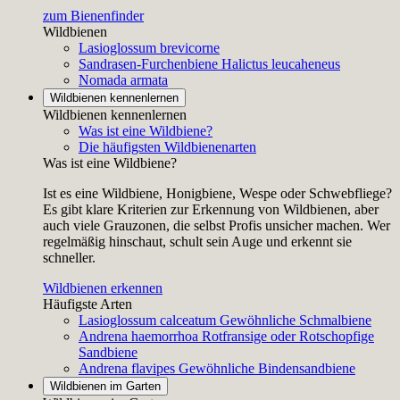
zum Bienenfinder
Wildbienen
Lasioglossum brevicorne
Sandrasen-Furchenbiene
Halictus leucaheneus
Nomada armata
Wildbienen kennenlernen
Wildbienen kennenlernen
Was ist eine Wildbiene?
Die häufigsten Wildbienenarten
Was ist eine Wildbiene?
Ist es eine Wildbiene, Honigbiene, Wespe oder Schwebfliege?
Es gibt klare Kriterien zur Erkennung von Wildbienen, aber
auch viele Grauzonen, die selbst Profis unsicher machen. Wer
regelmäßig hinschaut, schult sein Auge und erkennt sie
schneller.
Wildbienen erkennen
Häufigste Arten
Lasioglossum calceatum
Gewöhnliche Schmalbiene
Andrena haemorrhoa
Rotfransige oder Rotschopfige
Sandbiene
Andrena flavipes
Gewöhnliche Bindensandbiene
Wildbienen im Garten