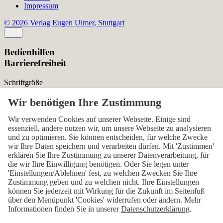
Impressum
© 2026 Verlag Eugen Ulmer, Stuttgart
Bedienhilfen
Barrierefreiheit
Schriftgröße
Normal
Zurücksetzen
Kontrast
Wir verwenden Cookies auf unserer Webseite. Einige sind
essenziell, andere nutzen wir, um unsere Webseite zu analysieren
Normal
Hoch
Normal
und zu optimieren. Sie können entscheiden, für welche Zwecke
wir Ihre Daten speichern und verarbeiten dürfen. Mit 'Zustimmen'
Menü sichtbar
erklären Sie Ihre Zustimmung zu unserer Datenverarbeitung, für
die wir Ihre Einwilligung benötigen. Oder Sie legen unter
Ja
Nein
Ja
'Einstellungen/Ablehnen' fest, zu welchen Zwecken Sie Ihre
Zustimmung geben und zu welchen nicht. Ihre Einstellungen
Über den ersten Skip-Link der Seite „Barrierefreiheits-
können Sie jederzeit mit Wirkung für die Zukunft im Seitenfuß
Einstellungen“ können Sie das Menü jederzeit wieder einblenden.
über den Menüpunkt 'Cookies' widerrufen oder ändern. Mehr
Informationen finden Sie in unserer
Datenschutzerklärung
.
Einstellungen