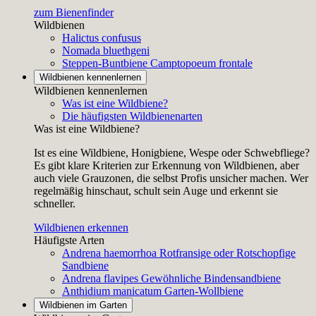
zum Bienenfinder
Wildbienen
Halictus confusus
Nomada bluethgeni
Steppen-Buntbiene
Camptopoeum frontale
Wildbienen kennenlernen
Wildbienen kennenlernen
Was ist eine Wildbiene?
Die häufigsten Wildbienenarten
Was ist eine Wildbiene?
Ist es eine Wildbiene, Honigbiene, Wespe oder Schwebfliege?
Es gibt klare Kriterien zur Erkennung von Wildbienen, aber
auch viele Grauzonen, die selbst Profis unsicher machen. Wer
regelmäßig hinschaut, schult sein Auge und erkennt sie
schneller.
Wildbienen erkennen
Häufigste Arten
Andrena haemorrhoa
Rotfransige oder Rotschopfige
Sandbiene
Andrena flavipes
Gewöhnliche Bindensandbiene
Anthidium manicatum
Garten-Wollbiene
Wildbienen im Garten