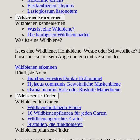
Fleckenbienen
Thyreus
Lasioglossum lissonotum
Wildbienen kennenlernen
Wildbienen kennenlernen
Was ist eine Wildbiene?
Die häufigsten Wildbienenarten
Was ist eine Wildbiene?
Ist es eine Wildbiene, Honigbiene, Wespe oder Schwebfliege? E
hinschaut, schult sein Auge und erkennt sie schneller.
Wildbienen erkennen
Häufigste Arten
Bombus terrestris
Dunkle Erdhummel
Hylaeus communis
Gewöhnliche Maskenbiene
Osmia bicornis
Rote oder Rostrote Mauerbiene
Wildbienen im Garten
Wildbienen im Garten
Wildbienenpflanzen-Finder
10 Wildbienenpflanzen für jeden Garten
Wildbienengerechter Garten
Nisthilfen, die funktionieren
Wildbienenpflanzen-Finder