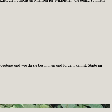
ielt die nützlichsten Pflanzen für Wildbienen, die genau zu Ihrem
edeutung und wie du sie bestimmen und fördern kannst. Starte im