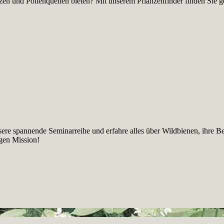
en und Pollenquellen bieten? Mit unserem Pflanzenfinder finden Sie gez
sere spannende Seminarreihe und erfahre alles über Wildbienen, ihre B
igen Mission!