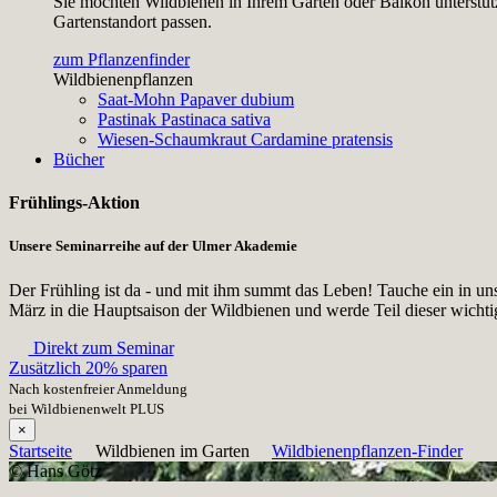
Sie möchten Wildbienen in Ihrem Garten oder Balkon unterstütz
Gartenstandort passen.
zum Pflanzenfinder
Wildbienenpflanzen
Saat-Mohn
Papaver dubium
Pastinak
Pastinaca sativa
Wiesen-Schaumkraut
Cardamine pratensis
Bücher
Frühlings-Aktion
Unsere Seminarreihe auf der Ulmer Akademie
Der Frühling ist da - und mit ihm summt das Leben! Tauche ein in un
März in die Hauptsaison der Wildbienen und werde Teil dieser wicht
Direkt zum Seminar
Zusätzlich 20% sparen
Nach kostenfreier Anmeldung
bei Wildbienenwelt PLUS
×
Startseite
Wildbienen im Garten
Wildbienenpflanzen-Finder
© Hans Götz