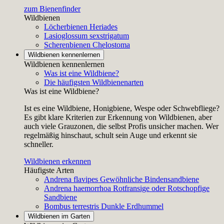
zum Bienenfinder
Wildbienen
Löcherbienen
Heriades
Lasioglossum sexstrigatum
Scherenbienen
Chelostoma
Wildbienen kennenlernen
Wildbienen kennenlernen
Was ist eine Wildbiene?
Die häufigsten Wildbienenarten
Was ist eine Wildbiene?
Ist es eine Wildbiene, Honigbiene, Wespe oder Schwebfliege?
Es gibt klare Kriterien zur Erkennung von Wildbienen, aber
auch viele Grauzonen, die selbst Profis unsicher machen. Wer
regelmäßig hinschaut, schult sein Auge und erkennt sie
schneller.
Wildbienen erkennen
Häufigste Arten
Andrena flavipes
Gewöhnliche Bindensandbiene
Andrena haemorrhoa
Rotfransige oder Rotschopfige
Sandbiene
Bombus terrestris
Dunkle Erdhummel
Wildbienen im Garten