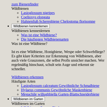
zum Bienenfinder
Wildbienen
Lasioglossum nigripes
Coelioxys elongata
Hahnenfuß-Scherenbiene
Chelostoma florisomne
Wildbienen kennenlernen
Wildbienen kennenlernen
Was ist eine Wildbiene?
Die häufigsten Wildbienenarten
Was ist eine Wildbiene?
Ist es eine Wildbiene, Honigbiene, Wespe oder Schwebfliege?
Es gibt klare Kriterien zur Erkennung von Wildbienen, aber
auch viele Grauzonen, die selbst Profis unsicher machen. Wer
regelmäßig hinschaut, schult sein Auge und erkennt sie
schneller.
Wildbienen erkennen
Häufigste Arten
Lasioglossum calceatum
Gewöhnliche Schmalbiene
Hylaeus communis
Gewöhnliche Maskenbiene
Megachile willughbiella
Garten-Blattschneiderbiene
Wildbienen im Garten
Wildbienen im Garten