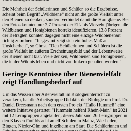
Die Mehrheit der Schülerinnen und Schüler, so die Ergebnisse,
scheint beim Begriff „Wildbiene“ nicht an die große Vielfalt unter
den Bienen zu denken, sondern verbindet damit die Honigbiene. Bei
den Fotos konnten nur 2,7 Prozent der Elf- bis Vierzehnjährigen alle
Wildbienen und Honigbienen korrekt identifizieren. 13,8 Prozent
der Befragten konnten dagegen nicht eine einzige Wildbienenart
richtig zuordnen. "Insgesamt zeigt sich ein hohes Maß an
Unsicherheit", so Christ. "Den Schülerinnen und Schülern ist die
große Vielfalt im äußeren Erscheinungsbild und der Lebensweise
der Bienen nicht klar. Viele denken, Wildbienen sind Honigbienen,
die in der Wildnis leben und nicht von Imkern gehalten werden."
Geringe Kenntnisse über Bienenvielfalt
zeigt Handlungsbedarf auf
Um das Wissen über Artenvielfalt im Biologieunterricht zu
verankern, hat die Arbeitsgruppe Didaktik der Biologie um Prof. Dr.
Daniel Dreesmann nach dem ersten Projekt "Hallo Hummel!" eine
weitere Initiative gestartet: "Hummeln helfen! Rhein-Main" ist 2021
mit 12 Lerngruppen angelaufen, dieses Jahr sind 26 Lerngruppen in
den Klassen fünf bis acht an elf Schulen in Mainz, Wiesbaden,
Bingen, Nieder-Olm und Ingelheim am Start. Die Schülerinnen und