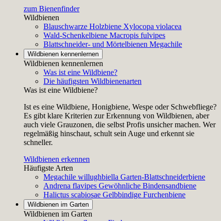
zum Bienenfinder
Wildbienen
Blauschwarze Holzbiene
Xylocopa violacea
Wald-Schenkelbiene
Macropis fulvipes
Blattschneider- und Mörtelbienen
Megachile
Wildbienen kennenlernen
Wildbienen kennenlernen
Was ist eine Wildbiene?
Die häufigsten Wildbienenarten
Was ist eine Wildbiene?
Ist es eine Wildbiene, Honigbiene, Wespe oder Schwebfliege?
Es gibt klare Kriterien zur Erkennung von Wildbienen, aber
auch viele Grauzonen, die selbst Profis unsicher machen. Wer
regelmäßig hinschaut, schult sein Auge und erkennt sie
schneller.
Wildbienen erkennen
Häufigste Arten
Megachile willughbiella
Garten-Blattschneiderbiene
Andrena flavipes
Gewöhnliche Bindensandbiene
Halictus scabiosae
Gelbbindige Furchenbiene
Wildbienen im Garten
Wildbienen im Garten