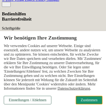
Bedienhilfen
Barrierefreiheit
Schriftgröße
Normal
Zurücksetzen
Kontrast
Wir verwenden Cookies auf unserer Webseite. Einige sind
essenziell, andere nutzen wir, um unsere Webseite zu analysieren
Normal
Hoch
Normal
und zu optimieren. Sie können entscheiden, für welche Zwecke
wir Ihre Daten speichern und verarbeiten dürfen. Mit 'Zustimmen'
Menü sichtbar
erklären Sie Ihre Zustimmung zu unserer Datenverarbeitung, für
die wir Ihre Einwilligung benötigen. Oder Sie legen unter
Ja
Nein
Ja
'Einstellungen/Ablehnen' fest, zu welchen Zwecken Sie Ihre
Zustimmung geben und zu welchen nicht. Ihre Einstellungen
Über den ersten Skip-Link der Seite „Barrierefreiheits-
können Sie jederzeit mit Wirkung für die Zukunft im Seitenfuß
Einstellungen“ können Sie das Menü jederzeit wieder einblenden.
über den Menüpunkt 'Cookies' widerrufen oder ändern. Mehr
Informationen finden Sie in unserer
Datenschutzerklärung
.
Einstellungen
Alles zurücksetzen
Einstellungen / Ablehnen
Zustimmen
Modal Abonnenten-Vorteile / Rabatt für Grüner Stellenmarkt