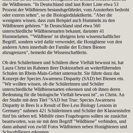
die Wildbienen. "In Deutschland sind laut Roter Liste etwa 53
Prozent der Wildbienen bestandsgefährdet, vom Aussterben bedroht
oder extrem selten", so die Biologiedidaktikerin. "Aber die
wenigsten wissen, dass zum Beispiel auch Hummeln zu den
Wildbienen gehören.“ In Deutschland sind etwa 560
unterschiedliche Wildbienenarten bekannt, darunter 41
Hummelarten. "'Wildbiene' ist übrigens kein wissenschaftlicher
Begriff, sondern wird dafür verwendet, die Honigbiene von den
anderen Arten innerhalb der Familie der Echten Bienen
abzugrenzen", bemerkt die Wissenschaftlerin.
Ob den Schülerinnen und Schülern diese Vielfalt bewusst ist, hat
Laura Christ im Rahmen ihrer Doktorarbeit an weiterführenden
Schulen im Rhein-Main-Gebiet untersucht. Sie führte dazu das
Konzept der Species Awareness Disparity (SAD) bei Bienen ein.
"Wir wollten wissen, ob die Schülerinnen und Schüler
unterschiedliche Wildbienenarten erkennen und ob ihnen deren
Bedeutung für die biologische Vielfalt bewusst ist", so Christ. An
der Studie mit dem Titel "SAD but True: Species Awareness
Disparity in Bees Is a Result of Bee-Less Biology Lessons in
Germany" nahmen 421 Schülerinnen und Schüler der Klassenstufen
fünf bis sieben teil. Mithilfe eines Fragebogens sollten sie zunächst
beantworten, was sie mit dem Begriff "Wildbiene" verbinden, und
dann anhand von zwölf Fotos Wildbienen neben Honigbienen und
Schwebfliegen erkennen.