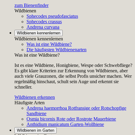
zum Bienenfinder
Wildbienen
Sphecodes pseudofasciatus
Sphecodes crassus
Andrena curvana
Wildbienen kennenlernen
Wildbienen kennenlernen
Was ist eine Wildbiene?
Die häufigsten Wildbienenarten
Was ist eine Wildbiene?
Ist es eine Wildbiene, Honigbiene, Wespe oder Schwebfliege?
Es gibt klare Kriterien zur Erkennung von Wildbienen, aber
auch viele Grauzonen, die selbst Profis unsicher machen. Wer
regelmäßig hinschaut, schult sein Auge und erkennt sie
schneller.
Wildbienen erkennen
Häufigste Arten
Andrena haemorrhoa
Rotfransige oder Rotschopfige
Sandbiene
Osmia bicornis
Rote oder Rostrote Mauerbiene
Anthidium manicatum
Garten-Wollbiene
Wildbienen im Garten