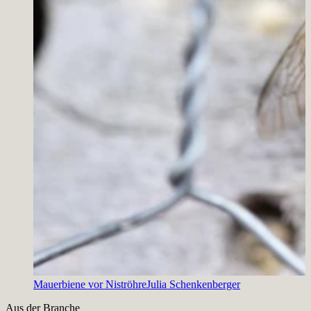
Mauerbiene vor Niströhre
Julia Schenkenberger
Slide 1 von 1 aktiv
Aus der Branche