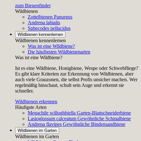
zum Bienenfinder
Wildbienen
Zottelbienen
Panurgus
Andrena labialis
Sphecodes pellucidus
Wildbienen kennenlernen
Wildbienen kennenlernen
Was ist eine Wildbiene?
Die häufigsten Wildbienenarten
Was ist eine Wildbiene?
Ist es eine Wildbiene, Honigbiene, Wespe oder Schwebfliege?
Es gibt klare Kriterien zur Erkennung von Wildbienen, aber
auch viele Grauzonen, die selbst Profis unsicher machen. Wer
regelmäßig hinschaut, schult sein Auge und erkennt sie
schneller.
Wildbienen erkennen
Häufigste Arten
Megachile willughbiella
Garten-Blattschneiderbiene
Lasioglossum calceatum
Gewöhnliche Schmalbiene
Andrena flavipes
Gewöhnliche Bindensandbiene
Wildbienen im Garten
Wildbienen im Garten