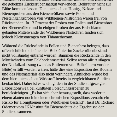
die gebeiztes Zuckerrübensaatgut verwenden, Beikräuter nicht zur
Blüte kommen lassen. Die untersuchten Honig-, Nektar und
Bienenproben aus den Bienenvölkern sowie Pollen und
Nesteingangsproben von Wildbienen-Niströhren waren frei von
Rückständen. In 13 Prozent der Proben von Pollen und Bienenbrot
der Bienenvölker und in einigen Proben der aus Erdschlamm
gebauten Mittelwände der Wildbienen-Niströhren fanden sich
jedoch Kleinstmengen von Thiamethoxam.
Während die Rückstände in Pollen und Bienenbrot belegen, dass
offensichtlich die blühenden Beikräuter im Zuckerrübenbestand
nicht vollständig entfernt wurden, stammen die Rückstände in den
Mittelwänden vom Feldbodenmaterial. Selbst wenn alle Auflagen
der Notfallzulassung (wie das Entfernen von Beikräutern vor der
Blüte) erfüllt worden wären, hätte dies eine Exposition des Bodens
und des Nistmaterials also nicht verhindert. Ähnliches wurde bei
dem hier untersuchten Wirkstoff bereits in vergleichbaren Studien
beobachtet. Daher ist es wichtig, den in der Studie aufgezeigten
Expositionsweg bei künftigen Forschungsarbeiten zu
berücksichtigen. „Es hat sich aber herausgestellt, dass weder in
einem akuten noch in einem chronischen Expositionsszenario ein
Risiko für Honigbienen oder Wildbienen bestand“, fasst Dr. Richard
Odemer vom JKI-Institut für Bienenschutz die Ergebnisse der
Studie zusammen.