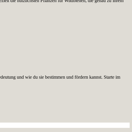
ielt die nützlichsten Pflanzen für Wildbienen, die genau zu Ihrem
edeutung und wie du sie bestimmen und fördern kannst. Starte im