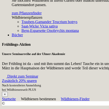
Sie möchten Wildbienen in Ihrem Garten oder Balkon unterstütz
Gartenstandort passen.
zum Pflanzenfinder
Wildbienenpflanzen
Trauben-Gamander
Teucrium botrys
Saat-Wicke
Vicia sativa
Berg-Esparsette
Onobrychis montana
Bücher
Frühlings-Aktion
Unsere Seminarreihe auf der Ulmer Akademie
Der Frühling ist da - und mit ihm summt das Leben! Tauche ein in un
März in die Hauptsaison der Wildbienen und werde Teil dieser wicht
Direkt zum Seminar
Zusätzlich 20% sparen
Nach kostenfreier Anmeldung
bei Wildbienenwelt PLUS
×
Startseite
Wildbienen bestimmen
Wildbienen-Finder
©