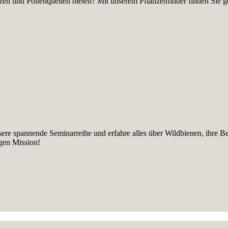
en und Pollenquellen bieten? Mit unserem Pflanzenfinder finden Sie gez
sere spannende Seminarreihe und erfahre alles über Wildbienen, ihre B
igen Mission!