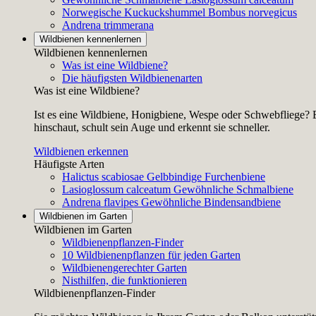
Norwegische Kuckuckshummel
Bombus norvegicus
Andrena trimmerana
Wildbienen kennenlernen
Wildbienen kennenlernen
Was ist eine Wildbiene?
Die häufigsten Wildbienenarten
Was ist eine Wildbiene?
Ist es eine Wildbiene, Honigbiene, Wespe oder Schwebfliege? E
hinschaut, schult sein Auge und erkennt sie schneller.
Wildbienen erkennen
Häufigste Arten
Halictus scabiosae
Gelbbindige Furchenbiene
Lasioglossum calceatum
Gewöhnliche Schmalbiene
Andrena flavipes
Gewöhnliche Bindensandbiene
Wildbienen im Garten
Wildbienen im Garten
Wildbienenpflanzen-Finder
10 Wildbienenpflanzen für jeden Garten
Wildbienengerechter Garten
Nisthilfen, die funktionieren
Wildbienenpflanzen-Finder