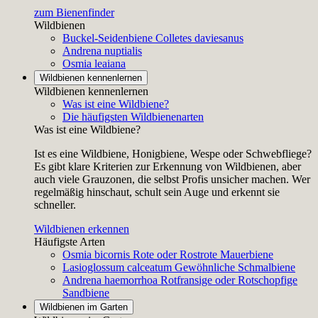
zum Bienenfinder
Wildbienen
Buckel-Seidenbiene
Colletes daviesanus
Andrena nuptialis
Osmia leaiana
Wildbienen kennenlernen
Wildbienen kennenlernen
Was ist eine Wildbiene?
Die häufigsten Wildbienenarten
Was ist eine Wildbiene?
Ist es eine Wildbiene, Honigbiene, Wespe oder Schwebfliege?
Es gibt klare Kriterien zur Erkennung von Wildbienen, aber
auch viele Grauzonen, die selbst Profis unsicher machen. Wer
regelmäßig hinschaut, schult sein Auge und erkennt sie
schneller.
Wildbienen erkennen
Häufigste Arten
Osmia bicornis
Rote oder Rostrote Mauerbiene
Lasioglossum calceatum
Gewöhnliche Schmalbiene
Andrena haemorrhoa
Rotfransige oder Rotschopfige
Sandbiene
Wildbienen im Garten