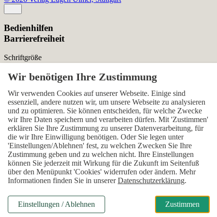
Bedienhilfen
Barrierefreiheit
Schriftgröße
Normal
Zurücksetzen
Kontrast
Wir verwenden Cookies auf unserer Webseite. Einige sind
essenziell, andere nutzen wir, um unsere Webseite zu analysieren
Normal
Hoch
Normal
und zu optimieren. Sie können entscheiden, für welche Zwecke
wir Ihre Daten speichern und verarbeiten dürfen. Mit 'Zustimmen'
Menü sichtbar
erklären Sie Ihre Zustimmung zu unserer Datenverarbeitung, für
die wir Ihre Einwilligung benötigen. Oder Sie legen unter
Ja
Nein
Ja
'Einstellungen/Ablehnen' fest, zu welchen Zwecken Sie Ihre
Zustimmung geben und zu welchen nicht. Ihre Einstellungen
Über den ersten Skip-Link der Seite „Barrierefreiheits-
können Sie jederzeit mit Wirkung für die Zukunft im Seitenfuß
Einstellungen“ können Sie das Menü jederzeit wieder einblenden.
über den Menüpunkt 'Cookies' widerrufen oder ändern. Mehr
Informationen finden Sie in unserer
Datenschutzerklärung
.
Einstellungen
Alles zurücksetzen
Einstellungen / Ablehnen
Zustimmen
Modal Abonnenten-Vorteile / Rabatt für Grüner Stellenmarkt