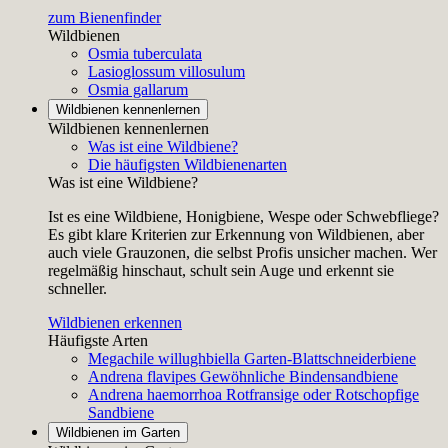
zum Bienenfinder
Wildbienen
Osmia tuberculata
Lasioglossum villosulum
Osmia gallarum
Wildbienen kennenlernen
Wildbienen kennenlernen
Was ist eine Wildbiene?
Die häufigsten Wildbienenarten
Was ist eine Wildbiene?
Ist es eine Wildbiene, Honigbiene, Wespe oder Schwebfliege?
Es gibt klare Kriterien zur Erkennung von Wildbienen, aber
auch viele Grauzonen, die selbst Profis unsicher machen. Wer
regelmäßig hinschaut, schult sein Auge und erkennt sie
schneller.
Wildbienen erkennen
Häufigste Arten
Megachile willughbiella
Garten-Blattschneiderbiene
Andrena flavipes
Gewöhnliche Bindensandbiene
Andrena haemorrhoa
Rotfransige oder Rotschopfige
Sandbiene
Wildbienen im Garten