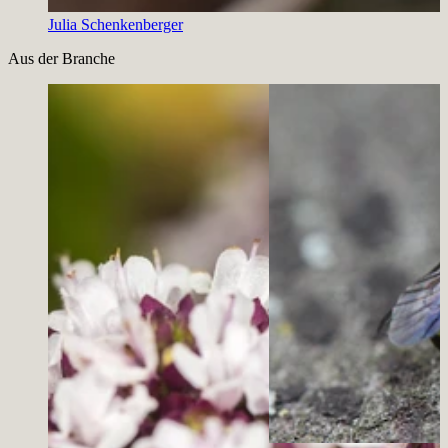
Julia Schenkenberger
Slide 1 von 1 aktiv
Aus der Branche