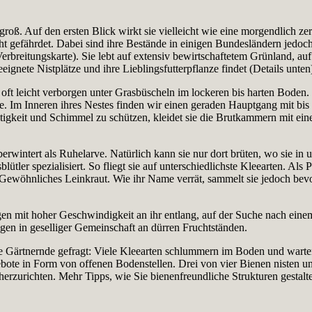
oß. Auf den ersten Blick wirkt sie vielleicht wie eine morgendlich ze
ht gefährdet. Dabei sind ihre Bestände in einigen Bundesländern jedoch
erbreitungskarte). Sie lebt auf extensiv bewirtschaftetem Grünland, a
gnete Nistplätze und ihre Lieblingsfutterpflanze findet (Details unten
 oft leicht verborgen unter Grasbüscheln im lockeren bis harten Boden.
de. Im Inneren ihres Nestes finden wir einen geraden Hauptgang mit b
gkeit und Schimmel zu schützen, kleidet sie die Brutkammern mit einer
wintert als Ruhelarve. Natürlich kann sie nur dort brüten, wo sie in u
tler spezialisiert. So fliegt sie auf unterschiedlichste Kleearten. Als P
Gewöhnliches Leinkraut. Wie ihr Name verrät, sammelt sie jedoch bevo
gen mit hoher Geschwindigkeit an ihr entlang, auf der Suche nach e
gen in geselliger Gemeinschaft an dürren Fruchtständen.
e Gärtnernde gefragt: Viele Kleearten schlummern im Boden und warten
gebote in Form von offenen Bodenstellen. Drei von vier Bienen nisten 
herzurichten. Mehr Tipps, wie Sie bienenfreundliche Strukturen gestal