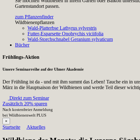
Sie möchten Wildbienen in Ihrem Garten oder Balkon unterstütz
Gartenstandort passen.
zum Pflanzenfinder
Wildbienenpflanzen
Wald-Platterbse
Lathyrus sylvestris
Futter-Esparsette
Onobrychis viciifolia
Wald-Storchschnabel
Geranium sylvaticum
Bücher
Frühlings-Aktion
Unsere Seminarreihe auf der Ulmer Akademie
Der Frühling ist da - und mit ihm summt das Leben! Tauche ein in un
März in die Hauptsaison der Wildbienen und werde Teil dieser wicht
Direkt zum Seminar
Zusätzlich 20% sparen
Nach kostenfreier Anmeldung
bei Wildbienenwelt PLUS
×
Startseite
Aktuelles