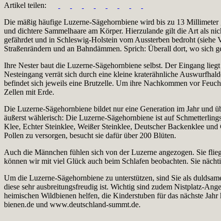
Artikel teilen:
Die mäßig häufige Luzerne-Sägehornbiene wird bis zu 13 Millimeter gr
und dichtere Sammelhaare am Körper. Hierzulande gilt die Art als nic
gefährdet und in Schleswig-Holstein vom Aussterben bedroht (siehe V
Straßenrändern und an Bahndämmen. Sprich: Überall dort, wo sich geei
Ihre Nester baut die Luzerne-Sägehornbiene selbst. Der Eingang liegt
Nesteingang verrät sich durch eine kleine kraterähnliche Auswurfhal
befindet sich jeweils eine Brutzelle. Um ihre Nachkommen vor Feuchti
Zellen mit Erde.
Die Luzerne-Sägehornbiene bildet nur eine Generation im Jahr und über
äußerst wählerisch: Die Luzerne-Sägehornbiene ist auf Schmetterlingsblü
Klee, Echter Steinklee, Weißer Steinklee, Deutscher Backenklee und 
Pollen zu versorgen, besucht sie dafür über 200 Blüten.
Auch die Männchen fühlen sich von der Luzerne angezogen. Sie flie
können wir mit viel Glück auch beim Schlafen beobachten. Sie nächti
Um die Luzerne-Sägehornbiene zu unterstützen, sind Sie als duldsam
diese sehr ausbreitungsfreudig ist. Wichtig sind zudem Nistplatz-An
heimischen Wildbienen helfen, die Kinderstuben für das nächste Jahr 
bienen.de und www.deutschland-summt.de.