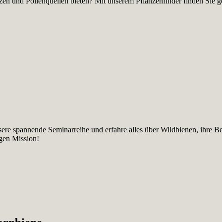
en und Pollenquellen bieten? Mit unserem Pflanzenfinder finden Sie gez
sere spannende Seminarreihe und erfahre alles über Wildbienen, ihre B
igen Mission!