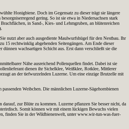
rwühlte Honigbiene. Doch im Gegensatz zu dieser trägt sie längere
 besorgniserregend gering. So ist sie etwa in Niedersachsen stark
uf Brachflächen, in Sand-, Kies- und Lehmgruben, an blütenreichen
).
 Sie nutzt aber auch ausgediente Maulwurfshügel für den Nestbau. Ihr
is zu 15 rechtwinklig abgehenden Seitengängen. Am Ende dieser
 dünnen wachsartigen Schicht aus. Erst dann verschließt sie die
nmittelbarer Nähe ausreichend Pollenquellen findet. Dabei ist sie
ollenlieferant dienen ihr Sichelklee, Weißklee, Rotklee, Mittlerer
rzugt an der tiefwurzelnden Luzerne. Um eine einzige Brutzelle mit
inem passenden Weibchen. Die männlichen Luzerne-Sägehornbienen
 darauf, zur Blüte zu kommen. Luzerne pflanzen Sie besser nicht, da
unterirdisch. Somit können wir mit einem lückigen Bewuchs vielen
ten, finden Sie in der Wildbienenwelt, unter www.wir-tun-was-fuer-