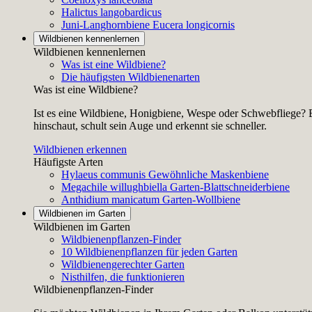
Halictus langobardicus
Juni-Langhornbiene
Eucera longicornis
Wildbienen kennenlernen
Wildbienen kennenlernen
Was ist eine Wildbiene?
Die häufigsten Wildbienenarten
Was ist eine Wildbiene?
Ist es eine Wildbiene, Honigbiene, Wespe oder Schwebfliege? E
hinschaut, schult sein Auge und erkennt sie schneller.
Wildbienen erkennen
Häufigste Arten
Hylaeus communis
Gewöhnliche Maskenbiene
Megachile willughbiella
Garten-Blattschneiderbiene
Anthidium manicatum
Garten-Wollbiene
Wildbienen im Garten
Wildbienen im Garten
Wildbienenpflanzen-Finder
10 Wildbienenpflanzen für jeden Garten
Wildbienengerechter Garten
Nisthilfen, die funktionieren
Wildbienenpflanzen-Finder