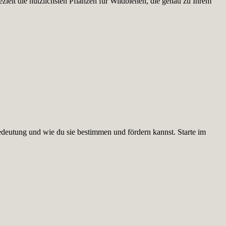
ielt die nützlichsten Pflanzen für Wildbienen, die genau zu Ihrem
edeutung und wie du sie bestimmen und fördern kannst. Starte im