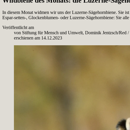
Wildbiene des Monats: die Luzerne-Sägeh
In diesem Monat widmen wir uns der Luzerne-Sägehornbiene. Sie ist e
Espar-setten-, Glockenblumen- oder Luzerne-Sägehornbiene: Sie alle 
Veröffentlicht am
von
Stiftung für Mensch und Umwelt, Dominik Jentzsch/Red
/
erschienen am
14.12.2023