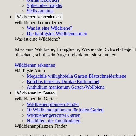
Sphecodes majalis
Stelis ornatula
Wildbienen kennenlernen
Wildbienen kennenlernen
Was ist eine Wildbiene?
Die häufigsten Wildbienenarten
Was ist eine Wildbiene?
Ist es eine Wildbiene, Honigbiene, Wespe oder Schwebfliege? E
hinschaut, schult sein Auge und erkennt sie schneller.
Wildbienen erkennen
Häufigste Arten
Megachile willughbiella
Garten-Blattschneiderbiene
Bombus terrestris
Dunkle Erdhummel
Anthidium manicatum
Garten-Wollbiene
Wildbienen im Garten
Wildbienen im Garten
Wildbienenpflanzen-Finder
10 Wildbienenpflanzen für jeden Garten
Wildbienengerechter Garten
Nisthilfen, die funktionieren
Wildbienenpflanzen-Finder