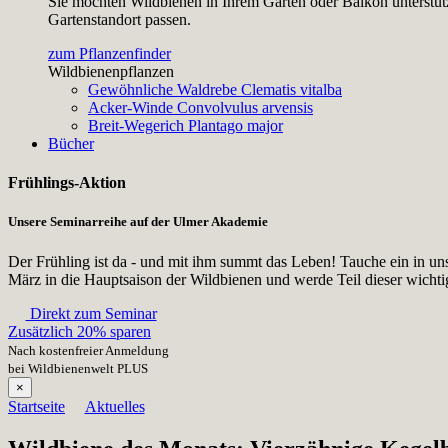
Sie möchten Wildbienen in Ihrem Garten oder Balkon unterstütz
Gartenstandort passen.
zum Pflanzenfinder
Wildbienenpflanzen
Gewöhnliche Waldrebe
Clematis vitalba
Acker-Winde
Convolvulus arvensis
Breit-Wegerich
Plantago major
Bücher
Frühlings-Aktion
Unsere Seminarreihe auf der Ulmer Akademie
Der Frühling ist da - und mit ihm summt das Leben! Tauche ein in un
März in die Hauptsaison der Wildbienen und werde Teil dieser wicht
Direkt zum Seminar
Zusätzlich 20% sparen
Nach kostenfreier Anmeldung
bei Wildbienenwelt PLUS
×
Startseite
Aktuelles