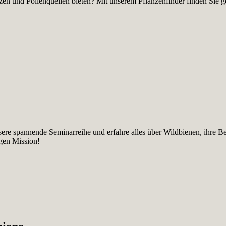
en und Pollenquellen bieten? Mit unserem Pflanzenfinder finden Sie gez
sere spannende Seminarreihe und erfahre alles über Wildbienen, ihre B
igen Mission!