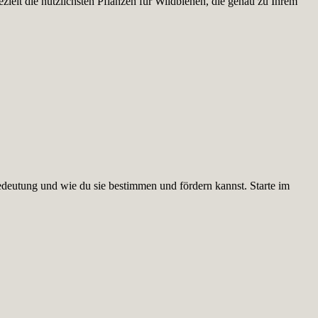
ielt die nützlichsten Pflanzen für Wildbienen, die genau zu Ihrem
edeutung und wie du sie bestimmen und fördern kannst. Starte im