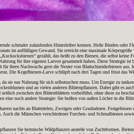
ende schmaler zulaufenden Hinterleiber kennen. Helle Binden oder Fl
Monats im auffälligen Gewand. Sie erreicht eine maximale Körpergröße 
Kuckucksbienen“ gezählt, das heißt zu den Bienen, die selbst keine 
Nahrung für ihre eigenen Larven gesammelt haben. Diese Strategie ist b
für ihren Nachwuchs gern die Nester von Blattschneiderbienen aus. In
rrat. Die Kegelbienen-Larve schlüpft nach drei Tagen und frisst das Wir
 da sie nur Nahrung für sich selbstsuchen muss. Um Energie zu tanken
ckenblumen und an vielen anderen Blütenpflanzen. Dabei gibt es auch
 seitlich zwischen den Blütenblättern vorbeiführt, ohne diese zu beschä
 eine noch andere Strategie: Sie beißen von außen Löcher in die Bl
arren nachts an Blattstielen, Zweigen oder Grashalmen. Festgebissen
en. Auch die Männchen verschiedener Furchen- und Schmalbienen sowi
flanzen Sie heimische Wildpflanzen anstelle von Zuchtformen. Bieten S