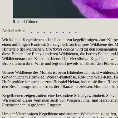
Roland Günter
Artikel teilen:
Wir können Kegelbienen schnell an ihrem kegelförmigen, zum Körper
einen auffälligen Kontrast. So zeigt sich auch unsere Wildbiene des 
Hinterleib der Männchen.
Coelioxys conica
wird zu den sogenannten „
diese Bienen ihre Eier zu anderen Wildbienen, die bereits Pollen und 
Wildbienenart eine Kuckucksbiene. Die Vierzähnige Kegelbiene wählt 
Brutkammern ihrer Wirte und legt dort jeweils ein Ei auf den Pollenvo
Unsere Wildbiene des Monats ist beim Blütenbesuch nicht wählerisch,
Gewöhnlichem Hornklee, Wiesen-Platterbse, Rot- und Weiß-Klee, Flo
Hufeisenklee sammelt sie zum Beispiel Nektar, indem sie ihren Rüssel
den Bestäubungsmechanismus der Pflanze auszulösen. Hummeln haben
Kegelbienen zeigen zudem eine besondere Schlafgewohnheit: Sie verh
Wir kennen dieses Verhalten auch von Wespen-, Filz- und Harzbien
Fruchtständen in größeren Gruppen.
Um der Vierzähnigen Kegelbiene und anderen Wildbienen zu helfen, p