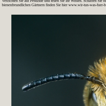
Verzichten Sie auf Pestizide und teilen Sie Ihr Wissen. Schaffen Sie 
bienenfreundlichen Gärtnern finden Sie hier www.wir-tun-was-fuer-