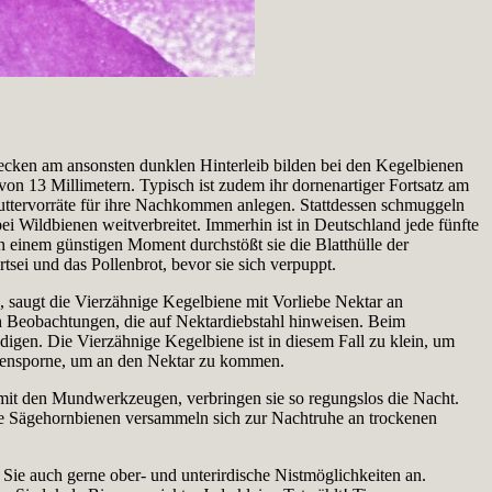
ecken am ansonsten dunklen Hinterleib bilden bei den Kegelbienen
von 13 Millimetern. Typisch ist zudem ihr dornenartiger Fortsatz am
Futtervorräte für ihre Nachkommen anlegen. Stattdessen schmuggeln
ei Wildbienen weitverbreitet. Immerhin ist in Deutschland jede fünfte
 einem günstigen Moment durchstößt sie die Blatthülle der
tsei und das Pollenbrot, bevor sie sich verpuppt.
, saugt die Vierzähnige Kegelbiene mit Vorliebe Nektar an
 Beobachtungen, die auf Nektardiebstahl hinweisen. Beim
digen. Die Vierzähnige Kegelbiene ist in diesem Fall zu klein, um
ütensporne, um an den Nektar zu kommen.
 mit den Mundwerkzeugen, verbringen sie so regungslos die Nacht.
e Sägehornbienen versammeln sich zur Nachtruhe an trockenen
ie auch gerne ober- und unterirdische Nistmöglichkeiten an.