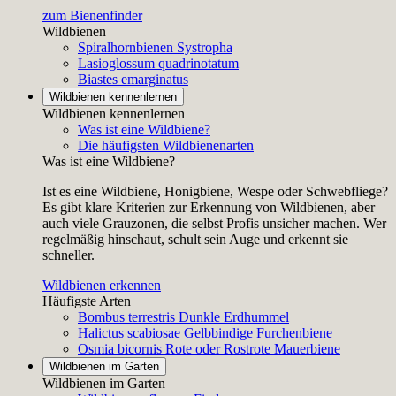
zum Bienenfinder
Wildbienen
Spiralhornbienen
Systropha
Lasioglossum quadrinotatum
Biastes emarginatus
Wildbienen kennenlernen
Wildbienen kennenlernen
Was ist eine Wildbiene?
Die häufigsten Wildbienenarten
Was ist eine Wildbiene?
Ist es eine Wildbiene, Honigbiene, Wespe oder Schwebfliege?
Es gibt klare Kriterien zur Erkennung von Wildbienen, aber
auch viele Grauzonen, die selbst Profis unsicher machen. Wer
regelmäßig hinschaut, schult sein Auge und erkennt sie
schneller.
Wildbienen erkennen
Häufigste Arten
Bombus terrestris
Dunkle Erdhummel
Halictus scabiosae
Gelbbindige Furchenbiene
Osmia bicornis
Rote oder Rostrote Mauerbiene
Wildbienen im Garten
Wildbienen im Garten