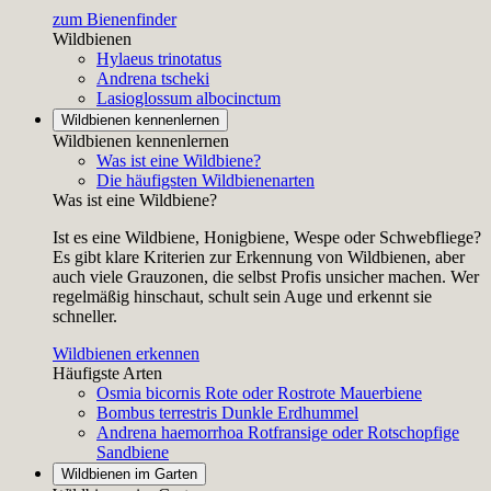
zum Bienenfinder
Wildbienen
Hylaeus trinotatus
Andrena tscheki
Lasioglossum albocinctum
Wildbienen kennenlernen
Wildbienen kennenlernen
Was ist eine Wildbiene?
Die häufigsten Wildbienenarten
Was ist eine Wildbiene?
Ist es eine Wildbiene, Honigbiene, Wespe oder Schwebfliege?
Es gibt klare Kriterien zur Erkennung von Wildbienen, aber
auch viele Grauzonen, die selbst Profis unsicher machen. Wer
regelmäßig hinschaut, schult sein Auge und erkennt sie
schneller.
Wildbienen erkennen
Häufigste Arten
Osmia bicornis
Rote oder Rostrote Mauerbiene
Bombus terrestris
Dunkle Erdhummel
Andrena haemorrhoa
Rotfransige oder Rotschopfige
Sandbiene
Wildbienen im Garten