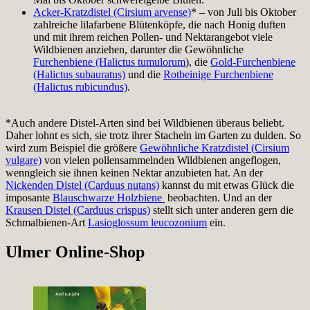
Acker-Kratzdistel (Cirsium arvense)
* – von Juli bis Oktober
zahlreiche lilafarbene Blütenköpfe, die nach Honig duften
und mit ihrem reichen Pollen- und Nektarangebot viele
Wildbienen anziehen, darunter die Gewöhnliche
Furchenbiene (Halictus tumulorum
), die
Gold-Furchenbiene
(Halictus subauratus)
und die
Rotbeinige Furchenbiene
(Halictus rubicundus)
.
*Auch andere Distel-Arten sind bei Wildbienen überaus beliebt.
Daher lohnt es sich, sie trotz ihrer Stacheln im Garten zu dulden. So
wird zum Beispiel die größere
Gewöhnliche Kratzdistel (Cirsium
vulgare)
von vielen pollensammelnden Wildbienen angeflogen,
wenngleich sie ihnen keinen Nektar anzubieten hat. An der
Nickenden Distel (Carduus nutans)
kannst du mit etwas Glück die
imposante
Blauschwarze Holzbiene
beobachten. Und an der
Krausen Distel (Carduus crispus)
stellt sich unter anderen gern die
Schmalbienen-Art
Lasioglossum leucozonium
ein.
Ulmer Online-Shop