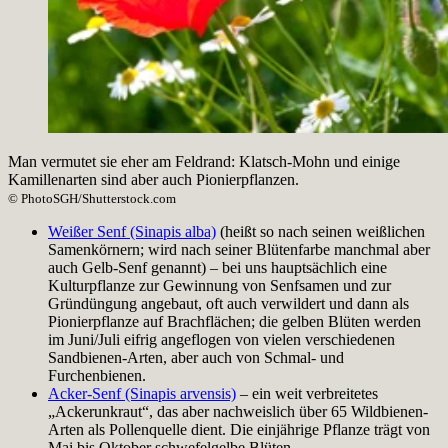
Man vermutet sie eher am Feldrand: Klatsch-Mohn und einige
Kamillenarten sind aber auch Pionierpflanzen.
© PhotoSGH/Shutterstock.com
Weißer Senf (Sinapis alba)
(heißt so nach seinen weißlichen
Samenkörnern; wird nach seiner Blütenfarbe manchmal aber
auch Gelb-Senf genannt) – bei uns hauptsächlich eine
Kulturpflanze zur Gewinnung von Senfsamen und zur
Gründüngung angebaut, oft auch verwildert und dann als
Pionierpflanze auf Brachflächen; die gelben Blüten werden
im Juni/Juli eifrig angeflogen von vielen verschiedenen
Sandbienen-Arten, aber auch von Schmal- und
Furchenbienen.
Acker-Senf (Sinapis arvensis)
– ein weit verbreitetes
„Ackerunkraut“, das aber nachweislich über 65 Wildbienen-
Arten als Pollenquelle dient. Die einjährige Pflanze trägt von
Mai bis Oktober schwefelgelbe Blüten.