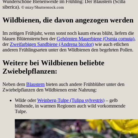
Wunderschöne Bienenweide im Frühling: Der Blaustern (Scilla
siberica).
© mizy/Shutterstock.com
Wildbienen, die davon angezogen werden
Im zeitigen Frühjahr, wenn sonst noch kaum etwas blüht, liefern die
blauen Blütensternchen der
Gehörnten Mauerbiene (Osmia cornuta)
,
der
Zweifarbigen Sandbiene (Andrena bicolor)
wie auch etlichen
anderen Frühlingsarten unter den Wildbienen den begehrten Pollen.
Weitere bei Wildbienen beliebte
Zwiebelpflanzen:
Neben dem
Blaustern
bieten auch andere Frühblüher unter den
Zwiebelpflanzen den Wildbienen erste Nahrung:
Wilde oder
Weinberg-Tulpe (Tulipa sylvestris)
– gelb
blühende, in warmen Regionen auch wild vorkommende
Tulpe.