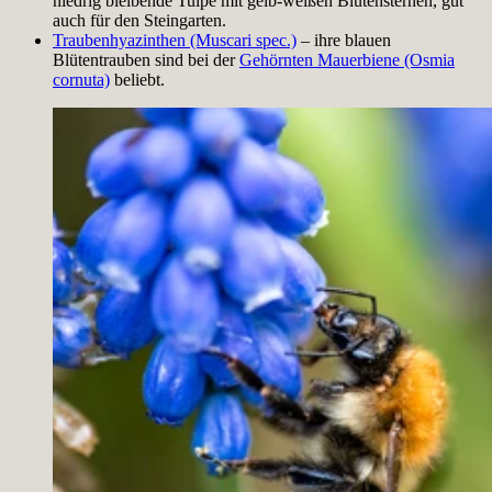
niedrig bleibende Tulpe mit gelb-weißen Blütensternen, gut
auch für den Steingarten.
Traubenhyazinthen (Muscari spec.)
– ihre blauen
Blütentrauben sind bei der
Gehörnten Mauerbiene (Osmia
cornuta)
beliebt.